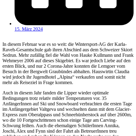
15. März 2024
In diesem Februar war es so weit: die Wintersport-AG der Karla-
Raveh-Gesamtschule gab ihren Abschied aus dem Schweizer Skiort
Sedrun. Mehr zufällig fiel die Wahl von Hauke Kullmann und Frank
Wehmeyer 2006 auf dieses Skigebiet. Es war jedoch Liebe auf den
ersten Blick, und nur 2 Corona-Jahre konnten die Lemgoer vom
Besuch in der Bergwelt Graubündes abhalten. Hauswirtin Claudia
wird jedoch ihr Jugendhotel „Alpina“ verkaufen und somit nicht
mehr als Reiseziel in Frage kommen.
Auch in diesem Jahr fanden die Lipper wieder optimale
Bedingungen trotz relativ milder Temperaturen vor. 35
AnfängerInnen auf Ski und Snowboard verbrachten die ersten Tage
im Anfängergebiet Valtgeva und wechselten dann mit dem Glacier-
Express zum Oberalppass und Schneehünherstock auf über 2600m,
wo die 10 Fortgeschrittenen schon einige Tage am Carving-
Schwung feilten. Auch die ehemaligen SchülerInnen Annika,
Joschi, Alex und Fynn sind der Fahrt als BetreuerInnen treu