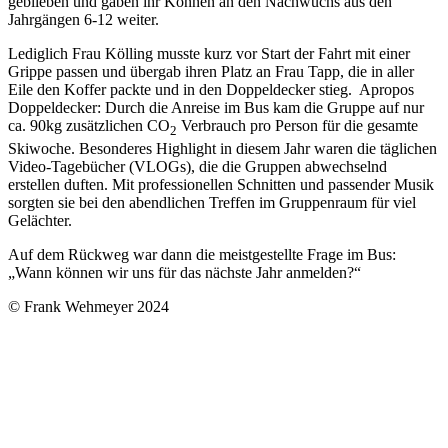
geblieben und gaben ihr Können an den Nachwuchs aus den
Jahrgängen 6-12 weiter.
Lediglich Frau Kölling musste kurz vor Start der Fahrt mit einer
Grippe passen und übergab ihren Platz an Frau Tapp, die in aller
Eile den Koffer packte und in den Doppeldecker stieg. Apropos
Doppeldecker: Durch die Anreise im Bus kam die Gruppe auf nur
ca. 90kg zusätzlichen CO
Verbrauch pro Person für die gesamte
2
Skiwoche. Besonderes Highlight in diesem Jahr waren die täglichen
Video-Tagebücher (VLOGs), die die Gruppen abwechselnd
erstellen duften. Mit professionellen Schnitten und passender Musik
sorgten sie bei den abendlichen Treffen im Gruppenraum für viel
Gelächter.
Auf dem Rückweg war dann die meistgestellte Frage im Bus:
„Wann können wir uns für das nächste Jahr anmelden?“
© Frank Wehmeyer 2024